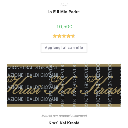
Libri
Io E Il Mio Padre
10,50
€
Valutato
Aggiungi al carrello
4.69
su 5
Marchi per prodotti alimentari
Krasì Kai Krasià