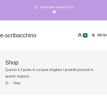
Salta
edizioni@e-scribacchino.it
al
contenuto
e-scribacchino
MENU
0
Shop
Questo è il punto in cui puoi sfogliare i prodotti presenti in
questo negozio.
>
Shop