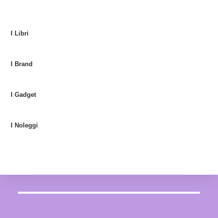
I Libri
I Brand
I Gadget
I Noleggi