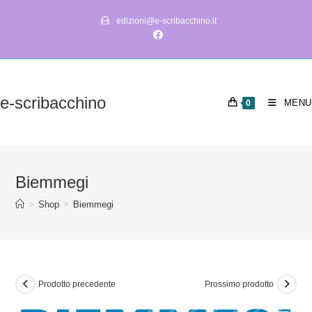
Salta
edizioni@e-scribacchino.it
al
contenuto
e-scribacchino
MENU
0
Biemmegi
>
Shop
>
Biemmegi
Prodotto precedente
Prossimo prodotto