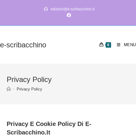
Salta
edizioni@e-scribacchino.it
al
contenuto
e-scribacchino
MENU
0
Privacy Policy
>
Privacy Policy
Privacy E Cookie Policy Di
E-
Scribacchino.it