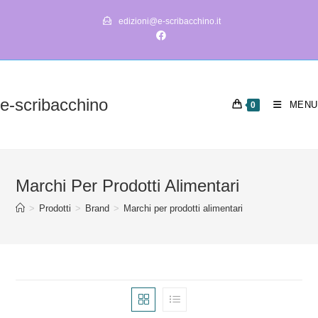
Salta
edizioni@e-scribacchino.it
al
contenuto
e-scribacchino
MENU
0
Marchi Per Prodotti Alimentari
>
Prodotti
>
Brand
>
Marchi per prodotti alimentari