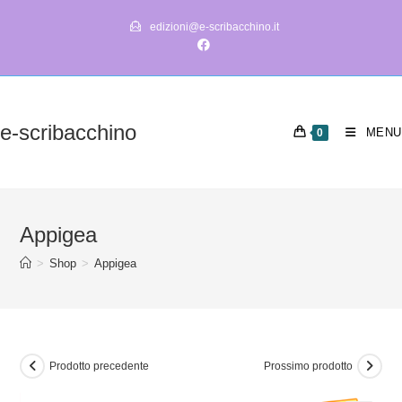
Salta
edizioni@e-scribacchino.it
al
contenuto
e-scribacchino
MENU
0
Appigea
>
Shop
>
Appigea
Prodotto precedente
Prossimo prodotto