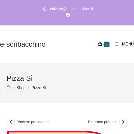
Salta
edizioni@e-scribacchino.it
al
contenuto
e-scribacchino
MENU
0
Pizza Sì
>
Shop
>
Pizza Sì
Prodotto precedente
Prossimo prodotto