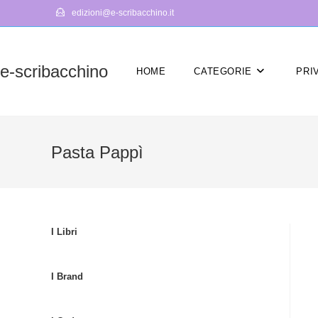
Salta
edizioni@e-scribacchino.it
al
contenuto
e-scribacchino
HOME
CATEGORIE
PRI
Pasta Pappì
I Libri
I Brand