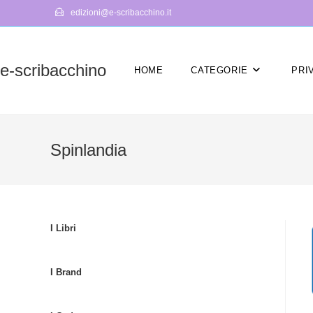
Salta
edizioni@e-scribacchino.it
al
contenuto
e-scribacchino
HOME
CATEGORIE
PRI
Spinlandia
I Libri
I Brand