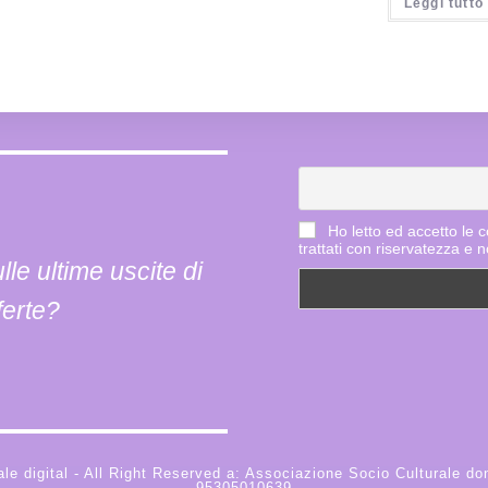
Leggi tutto
Ho letto ed accetto le co
trattati con riservatezza e n
le ultime uscite di
ferte?
ale digital - All Right Reserved a: Associazione Socio Culturale do
95305010639