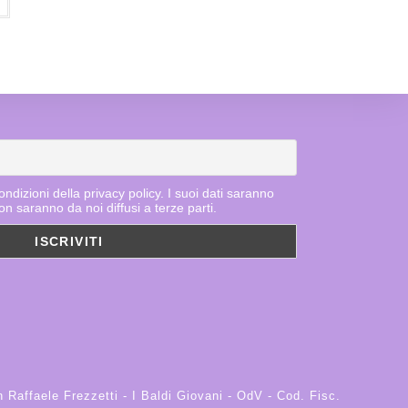
ndizioni della privacy policy. I suoi dati saranno
on saranno da noi diffusi a terze parti.
n Raffaele Frezzetti - I Baldi Giovani - OdV - Cod. Fisc.