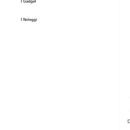
I Gadget
I Noleggi
D