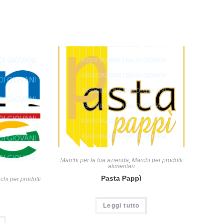
Marchi per la tua azienda
,
Marchi per prodotti
alimentari
Pasta Pappì
chi per prodotti
Leggi tutto