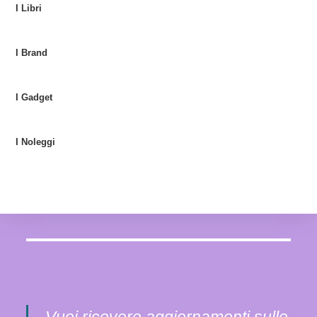
I Libri
I Brand
I Gadget
I Noleggi