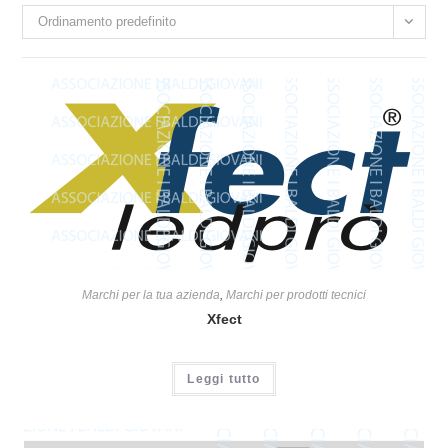
Ordinamento predefinito
Marchi per la tua azienda
,
Marchi per prodotti tecnici
Xfect
Leggi tutto