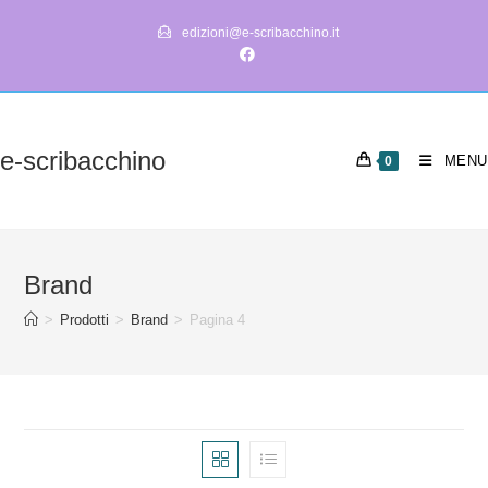
Salta
edizioni@e-scribacchino.it
al
contenuto
e-scribacchino
MENU
0
Brand
>
Prodotti
>
Brand
>
Pagina 4