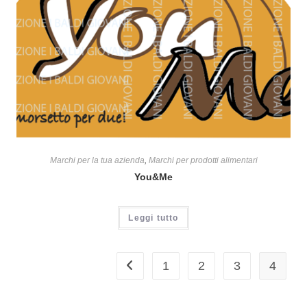
Marchi per la tua azienda
,
Marchi per prodotti alimentari
You&Me
Leggi tutto
1
2
3
4